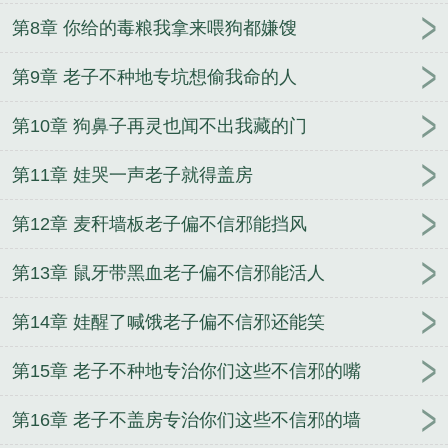
第8章 你给的毒粮我拿来喂狗都嫌馊
第9章 老子不种地专坑想偷我命的人
第10章 狗鼻子再灵也闻不出我藏的门
第11章 娃哭一声老子就得盖房
第12章 麦秆墙板老子偏不信邪能挡风
第13章 鼠牙带黑血老子偏不信邪能活人
第14章 娃醒了喊饿老子偏不信邪还能笑
第15章 老子不种地专治你们这些不信邪的嘴
第16章 老子不盖房专治你们这些不信邪的墙