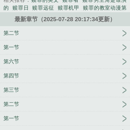
相关推荐：
赎罪的英文
赎罪者
赎罪男主角是谁演
的
赎罪日
赎罪远征
赎罪机甲
赎罪的教室动漫第
一集免费观看
赎罪的羔羊歌曲原唱
赎罪日第一季
最新章节（2025-07-28 20:17:34更新）
赎罪男主
赎罪日第一季免费观看全集
赎罪修女
赎
罪演员表
赎罪英文
赎罪券历史事件
赎罪日动漫樱
第二节
花
赎罪电影免费观看
赎罪日动漫第一季动漫免费观
看
赎罪是什么意思
赎罪电影
赎罪祭是什么意思
第一节
赎罪电影在线观看免费高清
赎罪读音
赎罪绿裙子
第六节
赎罪日战争
赎罪在线观看
赎罪 电影
赎罪电影讲的
是什么
赎罪机甲修女
赎罪原著
赎罪日动漫1-6集免
第四节
费观看完整版
赎罪电影在线观看免费观看
赎罪祭和
赎愆祭的区别
赎罪日樱花带翻译
赎罪日动漫第1季
第三节
赎罪日1-4集免费
赎罪的羔羊歌谱
赎罪电影剧情简
介
赎罪女主
赎罪讲的是什么故事
赎罪节
赎罪日
第二节
1_3蓝光
赎罪日动漫在线观看高清免费
赎罪券
赎
罪卷
第一节