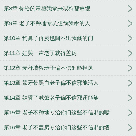
第8章 你给的毒粮我拿来喂狗都嫌馊
第9章 老子不种地专坑想偷我命的人
第10章 狗鼻子再灵也闻不出我藏的门
第11章 娃哭一声老子就得盖房
第12章 麦秆墙板老子偏不信邪能挡风
第13章 鼠牙带黑血老子偏不信邪能活人
第14章 娃醒了喊饿老子偏不信邪还能笑
第15章 老子不种地专治你们这些不信邪的嘴
第16章 老子不盖房专治你们这些不信邪的墙