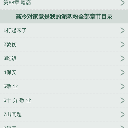
第68章 暗恋
高冷对家竟是我的泥塑粉全部章节目录
1打起来了
2烫伤
3吃饭
4保安
5敬 业
6十 分 敬 业
7出问题