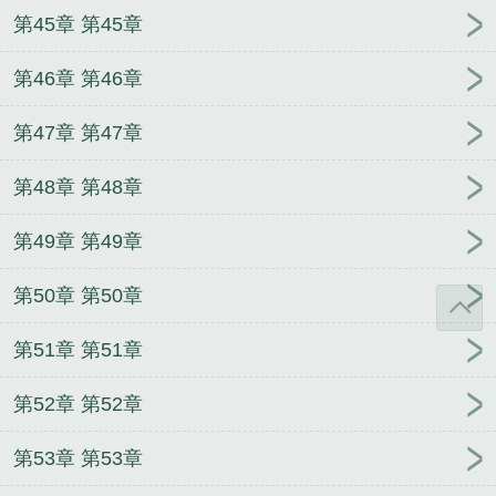
第45章 第45章
第46章 第46章
第47章 第47章
第48章 第48章
第49章 第49章
第50章 第50章
第51章 第51章
第52章 第52章
第53章 第53章