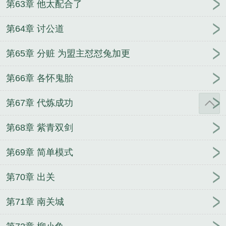
第63章 他太配合了
第64章 讨公道
第65章 分赃 为盟主怼怼兔加更
第66章 各怀鬼胎
第67章 代炼成功
第68章 紫青双剑
第69章 简单模式
第70章 出关
第71章 南关城