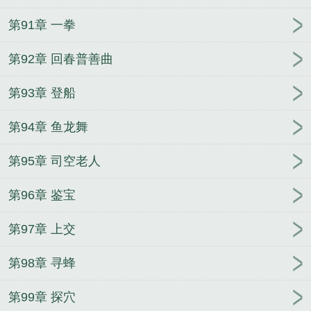
第91章 一拳
第92章 回春普善曲
第93章 登船
第94章 鱼龙舞
第95章 司空老人
第96章 鉴宝
第97章 上交
第98章 寻蜂
第99章 探穴