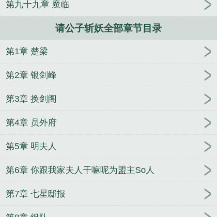
第九十九章 魔临
介绍大全
公子请笑纳什么歌曲
公子请绕道免费阅
读
公子请绕道
请公子斩妖九天十地是哪些
请公子
请公子斩妖全部章节目录
斩妖免费观看
请公子斩妖有感情线吗
请公子斩妖漫
画
请公子斩妖男主几个老婆
请公子斩妖无错版
请
第1章 楚梁
公子斩妖免费阅读
请公子斩妖百科
请公子斩妖txt百
度
请公子斩妖百度百科
请公子斩妖简介
请公子斩
第2章 银剑峰
妖好看吗
请公子斩妖动漫在线观看
请公子斩妖无错
版免费阅读
请公子斩妖有声书
第3章 换剑阁
第4章 员外府
第5章 明夫人
第6章 你跟我家夫人干嘛呢为盟主So人
第7章 七星邸报