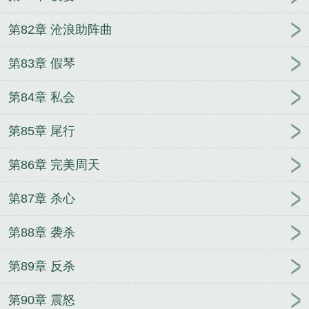
第82章 沧浪助阵曲
第83章 假琴
第84章 私会
第85章 尾行
第86章 完美周天
第87章 杀心
第88章 袭杀
第89章 反杀
第90章 震怒