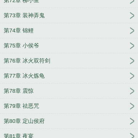
第72章 柳小鱼
第73章 装神弄鬼
第74章 锦鲤
第75章 小侯爷
第76章 冰火双符剑
第77章 冰火炼龟
第78章 震惊
第79章 祛恶咒
第80章 定山侯府
第81章 夜宴