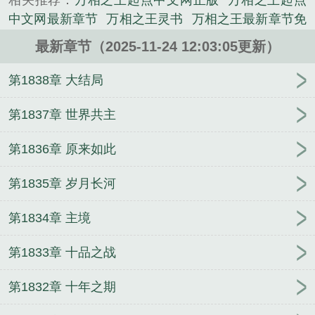
相关推荐：
万相之王起点中文网正版
万相之王起点
中文网最新章节
万相之王灵书
万相之王最新章节免
费阅读无弹窗
万相之王笔趣阁最新章节免费阅读
万
最新章节（2025-11-24 12:03:05更新）
相之王和前几部有联系吗
万相之王txt电子书
万相之
王姜青娥的身世
万相之王同人文
万相之王免费观
第1838章 大结局
看
万相之王沈金霄
万相之王女主
万相之王秦漪
万相之王完结了吗
万相之王什么时候完结
万相之王
第1837章 世界共主
最新章节起点中文网
万相之王免费阅读
万相之王y
第1836章 原来如此
传
万相之王境界
万相之王漫画免费下拉式6漫画
万
相之王漫画在线下拉式免费观看
万相之王吕清儿结
第1835章 岁月长河
局
万相之王动漫免费观看完整版
万相之王全文免费
阅读
万相之王 最新章节
万相之王笔趣阁无弹窗最
第1834章 主境
新章节
万相之王李洛介绍
万相之王笔趣阁无弹窗免
费阅读
万相之王男主老婆有几个
万相之王 笔趣阁
第1833章 十品之战
万相之王好看吗
万相之王阅读
万相之王贴吧
万相
之王笔趣阁最新章
万相之王最新章节更新
万相之王
第1832章 十年之期
结局
万相之王 漫画
万相之王大结局
万相之王吕清