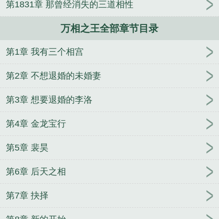
第1831章 那曾经消失的三道相性
儿
万相之王最新章节笔趣阁免费阅读
万相之王笔趣
阁 最新章节
万相之王百度
万相之王笔趣阁无弹窗
万相之王全部章节目录
最新阅读
万相之王起点
万相之王在线阅读
万相之
王多少字
万相之王百科
万相之王笔趣阁无弹窗
万
第1章 我有三个相宫
相之王等级境界
万相之王天蚕土豆
万相之王最新章
节
万相之王txt
万相之王百度百科
万相之王最新章
第2章 不想退婚的未婚妻
节免费阅读
万相之王顶点笔趣阁
万相之王漫画 免
费
万相之王最新章节列表
万相之王最新章节阅读
第3章 想要退婚的李洛
万相之王最新章节目录
万相之王最新章节全文免费
第4章 金龙宝行
阅读
万相之王最新
万相之王无弹窗笔趣阁
万相之
王最新章节起点
万相之王免费阅读笔趣阁
万相之王
第5章 裴昊
全本TXT
万相之王女主有哪些
万相之王 天蚕土豆
万相之王李惊蛰
万相之王漫画免费观看
万相之王漫
第6章 后天之相
画免费下拉式六漫画奇妙
第7章 抉择