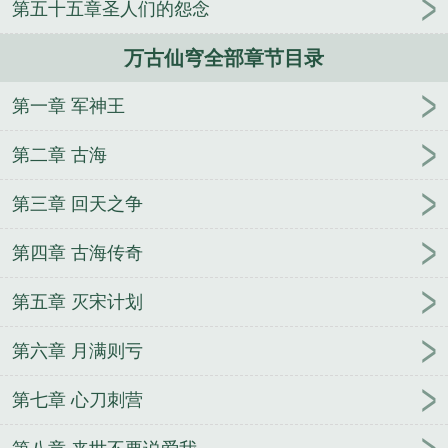
第五十五章圣人们的怨念
划分
万古仙穹啥意思
万古仙穹第一季在线观看
万
古仙穹男主几个老婆
万古仙穹动漫在线观看
万古仙
万古仙穹全部章节目录
穹第一季无删减版
万古仙穹大致内容
万古仙穹完结
了吗
万古仙穹第五季
万古仙穹动漫
万古仙穹腾格
第一章 军神王
尔
万古仙穹龙晓月
万古仙穹第五季什么时候出
万
古仙穹漫画免费阅读下拉式六漫画
万古仙穹未生人
第二章 古海
万古仙穹在线观看免费
万古仙穹第一季
第三章 回天之争
第四章 古海传奇
第五章 灭宋计划
第六章 月满则亏
第七章 心刀刺营