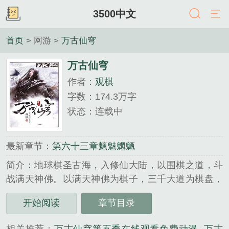
3500中文
首页
> 网游 >
万古仙穹
万古仙穹
作者：
观棋
字数：174.3万字
状态：连载中
最新章节：
第六十三章魑魅魍魉
简介：地球棋圣古海，入修仙大陆，以围棋之道，斗
战满天神佛。以满天神佛为棋子，三千大道为棋盘，
布局天下，独霸长生！---...
开始阅读
章节目录
《万古仙穹》是观棋精心创作的网游类小说。