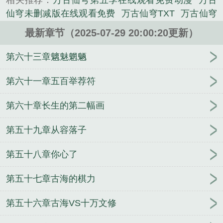
相关推荐：
万古仙穹第五季在线观看免费动漫
万古
仙穹未删减版在线观看免费
万古仙穹TXT
万古仙穹
搜狗百科
万古仙穹是什么意思
万古仙穹主角是谁
最新章节（2025-07-29 20:00:20更新）
万古仙穹第三季在线观看免费动漫
万古仙穹古海
万
古仙穹吧
万古仙穹第5季
万古仙穹笔趣阁
万古仙穹
第六十三章魑魅魍魉
结局
万古仙穹第一季全集完整版
万古仙穹小柔
万
古仙穹第四季全集免费观看
古海万古仙穹
万古仙穹
第六十一章五百举荐符
主题曲
万古仙穹图片
万古仙穹第三季在线观看
万
第六十章长生的第二幅画
古仙穹百度百科
万古仙穹 观棋
万古仙穹歌曲
万古
仙穹女主
万古仙穹漫画
太古仙域
万古仙穹人物介
第五十九章从容落子
绍
万古仙穹为什么删减这么多
万古仙穹免费阅读
万古仙穹第四季在线观看
万古仙穹结局是啥
万古仙
第五十八章你心了
穹第三季
万古仙穹简介
万古仙穹女主角有几个
万
古仙穹人物实力排名
万古仙穹 百科
万古仙穹百科
第五十七章古海的棋力
万古仙穹第二季在线观看免费动漫
万古仙穹龙婉清
万古仙穹在线观看
万古仙穹介绍
万古仙穹第四季
第五十六章古海VS十万文修
万古仙穹歌曲腾格尔
万古仙穹好看吗
万古仙穹境界