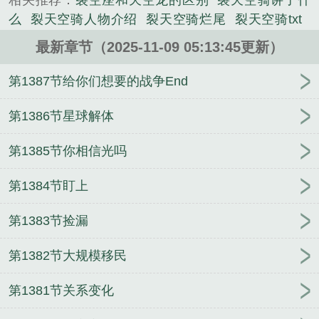
相关推荐：
裂空座和天空龙的区别
裂天空骑讲了什
么
裂天空骑人物介绍
裂天空骑烂尾
裂天空骑txt
裂天空骑百度百科
裂天空骑起点中文网
裂空改装推
最新章节（2025-11-09 05:13:45更新）
荐
裂空台词
裂天空骑笔趣阁
天空裂痕
裂天空骑
林默娶了谁
裂天空骑女主
裂天空骑TXT百度
骑裂
第1387节给你们想要的战争End
空座
裂天空骑大结局是什么
裂天空骑和林默有关
的
裂空测评
裂天空骑林默结局是什么
裂空斩是谁
第1386节星球解体
的技能
裂天空骑免费笔趣阁
裂天空骑陈非
裂天空
第1385节你相信光吗
骑起点
裂空是什么意思
裂天空骑设定
裂天空骑林
默最后怎么样了
裂天空骑 起点
裂空a车
裂天空骑
第1384节盯上
华表 知轩藏书
裂天空骑TXT电子书
裂天空骑 华表
txt
裂天空骑百度
裂天空骑书评
裂天空骑主角
裂
第1383节捡漏
空百度百科
裂天空骑免费阅读
裂天空骑txt精校版
裂天空骑八零
裂空座百度百科
裂天空骑有林默么
第1382节大规模移民
裂天空骑百科
裂天空骑 华表百度百科
裂天空骑还
有林默吗
裂天空骑 华表林莫
裂天空骑林默
裂天空
第1381节关系变化
骑好看吗
裂天空骑TXT完本奇书网
裂空a车怎么样