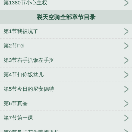
第1380节小心主权
裂天空骑 华表
裂空骑士能扔几次
裂天空骑TXT资
源
裂空座天气锁
裂天空骑角色介绍
裂天空骑TXT
裂天空骑全部章节目录
全集
裂天空骑笔趣阁无弹窗
裂天空骑介绍
第1节我被坑了
第2节Fēi
第3节右手抓饭左手抠
第4节扣你饭盆儿
第5节今日的尼安德特
第6节真香
第7节第一课