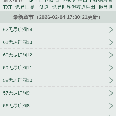
相关推荐：
诡异世界修仙
但被迫种田作者德洛奇
统，在美好世界创造属于自己的辉煌吧！】叶凌：不
TXT
诡异世界里修道
诡异世界但被迫种田
诡异世
对啊，你这是什么系统？于是，在一众新玩家尖叫崩
界推荐
诡异世界类
诡异世界求生处处惊恐
诡异世
溃之时，叶凌被迫忍着恶心收集尸块，莫名其妙成了
最新章节（2026-02-04 17:30:21更新）
界种田大师
诡异世界修真
诡异世界但被迫种田笔趣
众人眼中深藏不露的神经病杀人狂。拖着两具尸体准
阁
诡异世界处处惊恐
诡异世界里种田
诡异种田
62无尽矿洞14
备当肥料的叶凌：你们相信我！我真的不是坏人！还
流
诡异世界观的
但被迫种田
诡异世界但被迫种田
好，因为完成系统任务奖励了一只小猫咪。叶凌对这
德洛奇
但被迫种田的
诡异世界捕快
61无尽矿洞13
种可爱的小动物毫无抵抗力，只是揉着揉着小猫咪从
里到外翻了个面，露出缠满触手的脏器。叶凌：好像
60无尽矿洞12
更可爱了……众人：还说你不是精神病？……乌托邦
里渐渐出现了关于红眼死神的传说，据说她来无影去
59无尽矿洞11
无踪，扛着一把大镰刀，脸上长满了红眼睛，终日与
尸体为伴。对此叶凌表示：都是胡说八道，自己不过
58无尽矿洞10
是在种田而已！……刚进入无限流世界的新人无非两
57无尽矿洞9
种，一种谨小慎微，还有一种对自己有着谜之自信。
所以，当那个刚进入副本的新人质疑叶凌的决策时，
56无尽矿洞8
她悠哉悠哉走上前，当着大家的面扯下兜帽，露出长
满红眼睛的脸：“没听清，麻烦再说一遍。”“不说也没