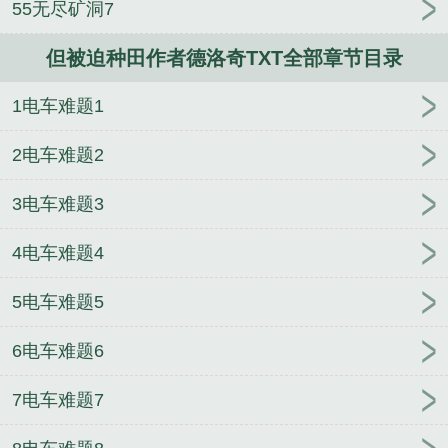
55无尽矿洞7
关系哦，我的小麦正好缺肥料呢。”……再后来，叶凌
有了新的目标，她不仅要活下去，还要终结这一切，
但被迫种田作者德洛奇TXT全部章节目录
把所有人从血腥游戏中解救出去。只是，一切远比她
想象得要复杂……...
1电车难题1
《但被迫种田作者德洛奇TXT》是德洛奇精心创作的
2电车难题2
都市类小说。
3电车难题3
4电车难题4
5电车难题5
6电车难题6
7电车难题7