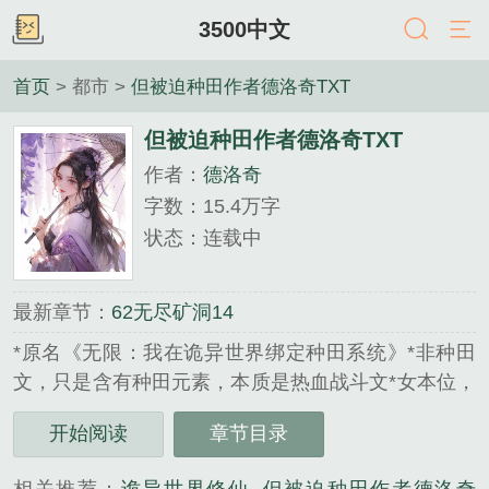
3500中文
首页
> 都市 >
但被迫种田作者德洛奇TXT
但被迫种田作者德洛奇TXT
作者：
德洛奇
字数：15.4万字
状态：连载中
最新章节：
62无尽矿洞14
*原名《无限：我在诡异世界绑定种田系统》*非种田
文，只是含有种田元素，本质是热血战斗文*女本位，
主角团全女，卷二开始世界观全女*有大量怪物描写，
开始阅读
章节目录
掉san卷一文案：穿进恐怖克系无限流世界，叶凌很
幸运地绑定了系统。【叮！恭喜宿主绑定田园生活系