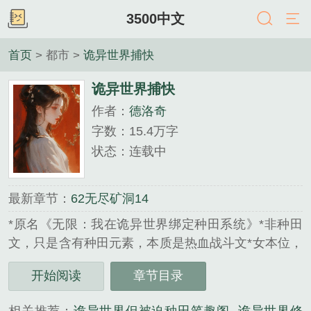
3500中文
首页
> 都市 >
诡异世界捕快
诡异世界捕快
作者：
德洛奇
字数：15.4万字
状态：连载中
最新章节：
62无尽矿洞14
*原名《无限：我在诡异世界绑定种田系统》*非种田
文，只是含有种田元素，本质是热血战斗文*女本位，
主角团全女，卷二开始世界观全女*有大量怪物描写，
开始阅读
章节目录
掉san卷一文案：穿进恐怖克系无限流世界，叶凌很
幸运地绑定了系统。【叮！恭喜宿主绑定田园生活系