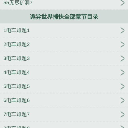
55无尽矿洞7
关系哦，我的小麦正好缺肥料呢。”……再后来，叶凌
有了新的目标，她不仅要活下去，还要终结这一切，
诡异世界捕快全部章节目录
把所有人从血腥游戏中解救出去。只是，一切远比她
想象得要复杂……...
1电车难题1
《诡异世界捕快》是德洛奇精心创作的都市类小说。
2电车难题2
3电车难题3
4电车难题4
5电车难题5
6电车难题6
7电车难题7