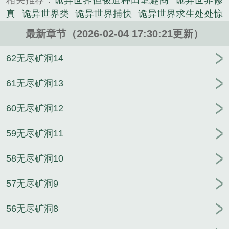
相关推荐：
诡异世界但被迫种田笔趣阁
诡异世界修
统，在美好世界创造属于自己的辉煌吧！】叶凌：不
真
诡异世界类
诡异世界捕快
诡异世界求生处处惊
对啊，你这是什么系统？于是，在一众新玩家尖叫崩
恐
诡异世界推荐
但被迫种田作者德洛奇TXT
诡异
溃之时，叶凌被迫忍着恶心收集尸块，莫名其妙成了
最新章节（2026-02-04 17:30:21更新）
世界种田大师
诡异世界但被迫种田
诡异世界观的
众人眼中深藏不露的神经病杀人狂。拖着两具尸体准
诡异种田流
但被迫种田
诡异世界但被迫种田德洛
62无尽矿洞14
备当肥料的叶凌：你们相信我！我真的不是坏人！还
奇
诡异世界处处惊恐
但被迫种田作者德洛奇
诡异
好，因为完成系统任务奖励了一只小猫咪。叶凌对这
世界里种田
诡异世界修仙
但被迫种田的
61无尽矿洞13
种可爱的小动物毫无抵抗力，只是揉着揉着小猫咪从
里到外翻了个面，露出缠满触手的脏器。叶凌：好像
60无尽矿洞12
更可爱了……众人：还说你不是精神病？……乌托邦
里渐渐出现了关于红眼死神的传说，据说她来无影去
59无尽矿洞11
无踪，扛着一把大镰刀，脸上长满了红眼睛，终日与
尸体为伴。对此叶凌表示：都是胡说八道，自己不过
58无尽矿洞10
是在种田而已！……刚进入无限流世界的新人无非两
57无尽矿洞9
种，一种谨小慎微，还有一种对自己有着谜之自信。
所以，当那个刚进入副本的新人质疑叶凌的决策时，
56无尽矿洞8
她悠哉悠哉走上前，当着大家的面扯下兜帽，露出长
满红眼睛的脸：“没听清，麻烦再说一遍。”“不说也没