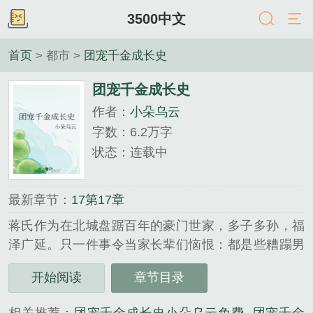
3500中文
首页
> 都市 >
团宠千金成长史
团宠千金成长史
作者：
小朵乌云
字数：6.2万字
状态：连载中
最新章节：
17第17章
蒋氏作为在北城盘踞百年的豪门世家，多子多孙，福
泽广延。只一件事令当家长辈们恼恨：都是些糟蹋男
儿，就是没个娇娇小女郎。故而蒋婧作为幺孙女出生
开始阅读
章节目录
后，全家如获至宝，极尽宠溺。结果让全家傻眼的
是：这捧在心尖尖上的小祖宗，怎么就养成了个小、