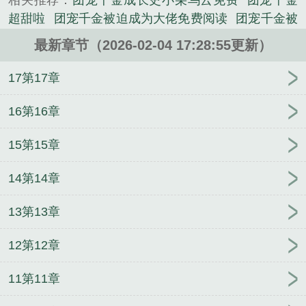
相关推荐：
团宠千金成长史小朵乌云免费
团宠千金
社、恐！众长辈百思不得其解，只道爱得不够，愈发
超甜啦
团宠千金被迫成为大佬免费阅读
团宠千金被
呵护备至。但蒋婧的内心想法却是：救命...！能不能
迫成大佬全文免费阅读
团宠千金竟是玄门大佬免费
给我一点私人空间，让我静静当朵蘑菇！*社恐小乖团
最新章节（2026-02-04 17:28:55更新）
阅读
团宠千金小姐
团宠千金成长史蒋婧最新章节更
宠女vs保护欲超强的豪门全家及六个显眼包哥哥【阅
新列
团宠千金a爆了
团宠千金成长史番外
团宠千金
17第17章
读指南】*纯嗨文，女主万人迷光环，浮夸且玛丽苏，
成长史免费阅读
团宠千金成长史百度
团宠千金成长
建议别带脑子读*会删恶评，阅读感到不喜请直接弃文
史蒋婧
团宠千金
团宠千金成长史漫画
团宠千金成
16第16章
*从小到大的生活流叙事，关于一个拿到高配人生牌面
长史小多乌云
团宠千金美又飒免费全集
团宠千金成
的小女孩的成长历程*本文“团宠”定位于家人的宠爱，
15第15章
长史txt
团宠千金成长史TXT
团宠千金宠翻天
团宠
并不意味着女主人生绝对的顺风顺水，介意慎入。*鉴
小千金
于频道要求，这一本不会涉及到感情线，后续会重开
14第14章
一本言情频的下部单独写感情线，感兴趣的读者宝宝
们可以到时候点个预收，感谢~...
13第13章
《团宠千金成长史》是小朵乌云精心创作的都市类小
12第12章
说。
11第11章