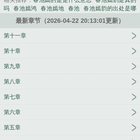
相关推荐：
春池嫣的是是什么意思
春池嫣韵是真的
创作的历史类小说。
吗
春池嫣鸿
春池嫣地
春池
春池嫣韵的出处是哪
里
池春欲晚
春池焉昀
春池嫣韵是谁的书法作品
最新章节（2026-04-22 20:13:01更新）
春池嫣的
春池嫣韵是什么意思 怎么来的
春池嫣韵
出处哪里
春池嫣韵到底是什么意思
春池啥意思
春
第十一章
池嫣韵作者
春池语嫣
春池嫣韵怎么读是什么意思
春池嫣酝
春池嫣韵百科
春池嫣韵什么意思?读音?
第十章
第九章
第八章
第七章
第六章
第五章