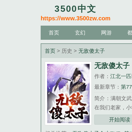
3500中文
https://www.3500zw.com
首页
玄幻
网游
首页
> 历史 >
无敌傻太子
无敌傻太子
作者：
江北一匹
最新章节：
第7
简介：满朝文武
在我们老家，小学
《无敌傻太子》
开始阅读