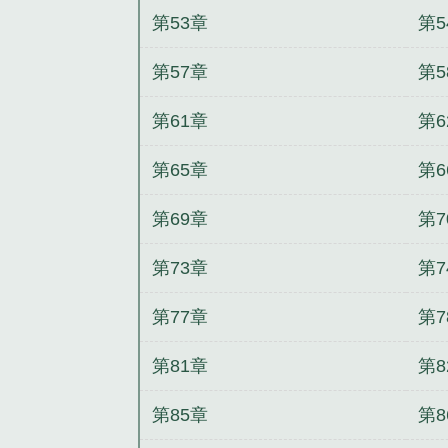
第53章
第5
第57章
第5
第61章
第6
第65章
第6
第69章
第7
第73章
第7
第77章
第7
第81章
第8
第85章
第8