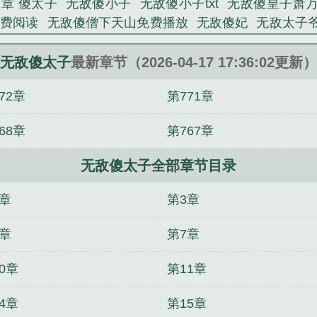
1章 傻太子
无敌傻小子
无敌傻小子txt
无敌傻皇子萧
免费阅读
无敌傻僧下天山免费播放
无敌傻妃
无敌太子爷t
费阅读网站
无敌傻皇子
无敌傻小子txt免费阅读
无敌傻
桃花运爆棚了
无敌傻小子全文阅读
无敌大傻
无敌傻
无敌傻太子
最新章节（2026-04-17 17:36:02更新）
文免费阅读
傻太子
第一章傻太子是什么书?
无敌小傻
72章
第771章
68章
第767章
无敌傻太子全部章节目录
2章
第3章
6章
第7章
0章
第11章
4章
第15章