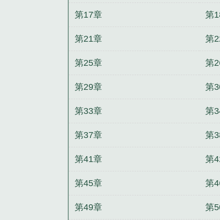
第17章
第1
第21章
第2
第25章
第2
第29章
第3
第33章
第3
第37章
第3
第41章
第4
第45章
第4
第49章
第5