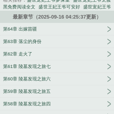
相关推荐：
盛世宠妃王爷多保重
盛世宠妃王爷太腹
家又如何？既然狠绝扔下休书一封，那就肆意江湖岂
黑免费阅读全文
盛世王妃王爷可安好
盛世宠妃王爷
不快哉？凭借千年后的所学所感，轻而易举便可创建
可安好全文免费阅读
盛世宠妃王爷可安好免费阅读
一个全新的商业帝国！就在以为可以收获幸福时，竟
最新章节（2025-09-16 04:25:37更新）
盛世魅妃之王爷往哪儿跑了
盛世王妃
盛世绝宠之王
发现信赖至极的人，到头来...
妃倾城全文免费阅读
盛世宠妃之王妃倾城
盛世宠妃
第64章 出嫁苗疆
《盛世魅妃之王爷往哪儿跑》是昌屋西精心创作的历
王爷
盛世宠妃王爷请接驾
盛世王妃飞翼
王妃又晕
史类小说。
倒了
盛世毒妃王爷
盛世绝宠之王妃倾城
盛世宠妃
第63章 落尘的身份
王妃甜又飒免费
盛世王妃全文免费阅读
盛世王爷倾
第62章 走火了
城妃
盛世宠妃王爷劫个色
盛世宠妃妖孽王爷
王妃
又爬墙了
盛世狂妃王爷的追妻日常
盛世王妃很倾
第61章 陵墓发现之旅七
城
盛世王妃 在线阅读
盛世娇宠
盛世王爷狂拽妃
盛世娇宠王爷王妃又晕倒了
盛世宠妃王妃甜又飒
盛
第60章 陵墓发现之旅六
世王妃王爷请上钩
盛世宠妻王妃太轻狂
王爷王妃又
爬墙了
盛世宠妃王妃要休夫
盛世娇宠王爷王妃又爬
第59章 陵墓发现之旅五
墙了
王爷盛宠倾世妃
盛世王妃王爷请自重
盛世王
妃请王爷上钩
盛世王妃免费阅读
盛世娇宠王爷
盛
第58章 陵墓发现之旅四
世王妃很倾城全文免费阅读
盛世魅妃之王爷往哪儿