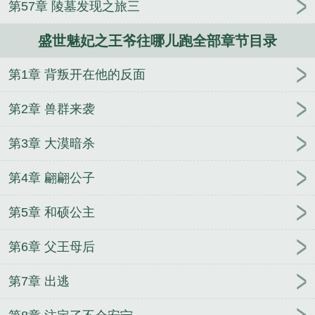
第57章 陵墓发现之旅三
跑 昌屋西
盛世宠妃王妃太轻狂
盛世王妃倾天下
盛
世王妃番外
可安好免费
王爷盛世宠妃
盛世魅妃之王爷往哪儿跑全部章节目录
第1章 背叛开在他的反面
第2章 兽群来袭
第3章 大漠暗杀
第4章 翩翩公子
第5章 和硕公主
第6章 父王母后
第7章 出逃