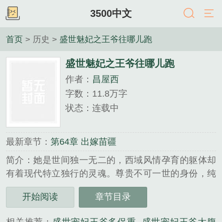
3500中文
首页
> 历史 >
盛世魅妃之王爷往哪儿跑
盛世魅妃之王爷往哪儿跑
作者：
昌屋西
字数：11.8万字
状态：连载中
最新章节：
第64章 出嫁苗疆
简介：她是世间独一无二的，西域风情孕育的躯体却
有着现代特立独行的灵魂。尊贵不可一世的身份，纯
净姣好的面容，婀娜拂柳的身姿......却因为万千宠爱
开始阅读
章节目录
招来嫉妒而惨遭杀害。一朝穿越重生就让曾经身为检
察官的她为身为公主的她报仇雪恨！和亲对象身在皇