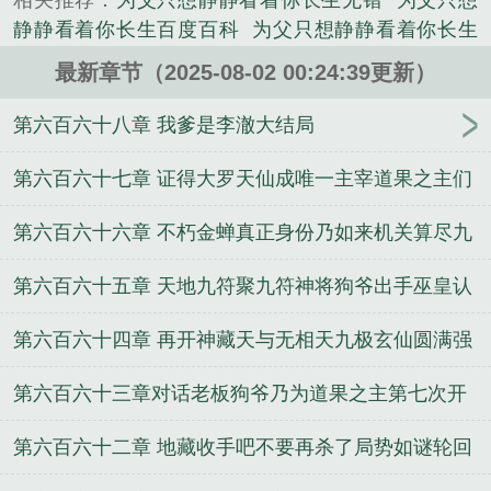
相关推荐：
为父只想静静看着你长生无错
为父只想
幻类小说。
静静看着你长生百度百科
为父只想静静看着你长生
全文
为父只想静静看着你长生手打无错字版
为父只
最新章节（2025-08-02 00:24:39更新）
想静静看着你长生123读书网
为父只想静静看着你长
生TXT百度
为父只想静静看着你长生笔趣阁
为父只
第六百六十八章 我爹是李澈大结局
想静静看着你长生免费阅读软件
为父只想静静看着
你长生全文免费
为父只想静静看着你长生百度
为父
第六百六十七章 证得大罗天仙成唯一主宰道果之主们
只想静静看着你长生txt
为父只想静静看着你长生原
析出道果的原因
第六百六十六章 不朽金蝉真正身份乃如来机关算尽九
著
为父只想静静看着你长生全本免费
为父只想静静
看着你长生 笔趣阁
为父只想静静看着你长生精校版
符圆满铡刀斩天
第六百六十五章 天地九符聚九符神将狗爷出手巫皇认
免费
为父只想静静看着你长生奇书网
为父只想静静
看着你长生起点
我想静静看着你
为父只想静静看着
出地狱主宰
第六百六十四章 再开神藏天与无相天九极玄仙圆满强
你长生老板是谁
为父只想静静看着你长生免费阅读
为父只想静静看着你长生境界有哪些
为父只想静静
者齐至阻蜕天仙
第六百六十三章对话老板狗爷乃为道果之主第七次开
看着你长生全文在线
为父只想静静看着你长生电子
书
为父只想静静看着你长生境界
为父只想静静看着
天斩出天仙路
第六百六十二章 地藏收手吧不要再杀了局势如谜轮回
你长生笔趣阁无错版
为父只想静静看着你长生免费