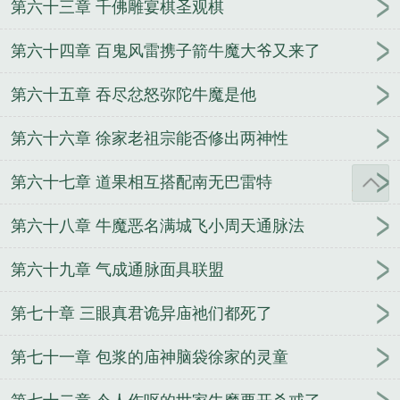
第六十三章 千佛雕宴棋圣观棋
第六十四章 百鬼风雷携子箭牛魔大爷又来了
第六十五章 吞尽忿怒弥陀牛魔是他
第六十六章 徐家老祖宗能否修出两神性
第六十七章 道果相互搭配南无巴雷特
第六十八章 牛魔恶名满城飞小周天通脉法
第六十九章 气成通脉面具联盟
第七十章 三眼真君诡异庙祂们都死了
第七十一章 包浆的庙神脑袋徐家的灵童