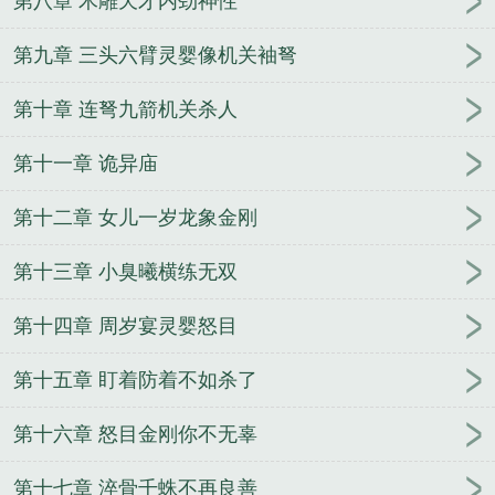
第八章 木雕天才内劲神性
着你长生全集txt免费
为父只想静静看着你长生全文
免费阅读
为父只想静静看着你长生最新章节在线阅
第九章 三头六臂灵婴像机关袖弩
读
为父只想静静看着你长生百科
第十章 连弩九箭机关杀人
第十一章 诡异庙
第十二章 女儿一岁龙象金刚
第十三章 小臭曦横练无双
第十四章 周岁宴灵婴怒目
第十五章 盯着防着不如杀了
第十六章 怒目金刚你不无辜
第十七章 淬骨千蛛不再良善