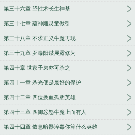
第三十六章 望性术长生神基
第三十七章 蕴神雕灵童做引
第三十八章 不求正义牛魔再现
第三十九章 歹毒阳谋展露修为
第四十章 世家子弟亦可杀之
第四十一章 杀光便是最好的保护
第四十二章 四位换血孤胆英雄
第四十三章 四御忿怒牛魔上面有人
第四十四章 敛息暗器淬毒你算什么英雄