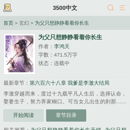
3500中文
首页
> 玄幻 >
为父只想静静看着你长生
为父只想静静看着你长生
作者：
李鸿天
字数：471.5万字
状态：连载中
最新章节：
第六百六十八章 我爹是李澈大结局
李澈穿越而来，度过十九载平凡人生后，选择认命，
娶妻生子，努力养家糊口。可当女儿出生的刹那……
父凭女贵，人生不再平凡。女儿平安出生，你获得道
开始阅读
章节目录
果…...
《为父只想静静看着你长生》是李鸿天精心创作的玄