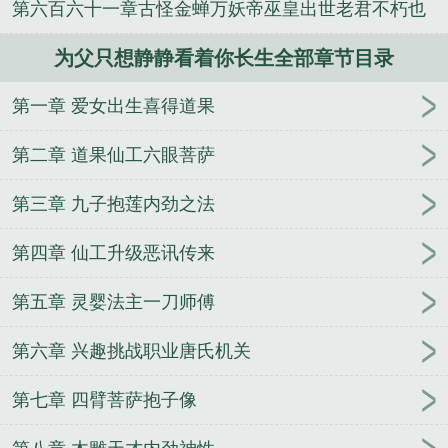
主宰知道果
第六百六十一章古怪金蝉万妖帝巫皇出世老君不朽也
阅读最新章节列表
为父只想静静看着你长生在线阅
读
为父只想静静看着你长生在线无弹窗
为父只想静
是道果之主
为父只想静静看着你长生全部章节目录
静看着你长生人物介绍
为父只想静静看着你长生txt
全文免费阅读
为父只想静静看着你长生TXT免费
为
第一章 爱女出生喜得道果
父只想静静看着你长生好看吗
为父只想静静看着你
长生全本完结免费
为父只想静静看着你长生无弹窗
第二章 道果仙工六眼菩萨
最新章节
为父只想静静看着你长生无防盗
为父只想
静静看着你长生无删减全文免费阅读
为父只想静静
第三章 九子抱莲内劲之法
看着你长生李鸿天
为父只想静静看着你长生不老歌
第四章 仙工升级恶讯传来
词
为父只想静静看着你长生起点中文网
为父只想静
静看着你长生最新
为父只想静静看着你长生全本
为
第五章 灵婴法主一刀师傅
父只想静静看着你长生不老
为父只想静静看着你长
生最新章节
为父只想静静看着你长生免费
为父只想
第六章 兴趣挑战职业唐氏机关
静静看着你长生第三中文网
为父只想静静看着你长
生全文免费阅读软件
为父只想静静看着你长生笔趣
第七章 四臂菩萨抱子像
阁无弹窗
为父只想静静看着你长生免费全文阅读
5200
为父只想静静看着你长生TXT
为父只想静静看