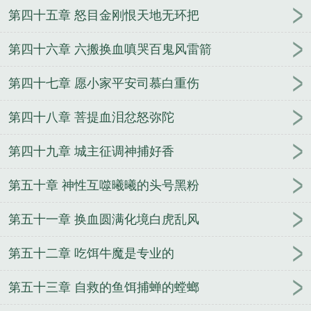
第四十五章 怒目金刚恨天地无环把
第四十六章 六搬换血嗔哭百鬼风雷箭
第四十七章 愿小家平安司慕白重伤
第四十八章 菩提血泪忿怒弥陀
第四十九章 城主征调神捕好香
第五十章 神性互噬曦曦的头号黑粉
第五十一章 换血圆满化境白虎乱风
第五十二章 吃饵牛魔是专业的
第五十三章 自救的鱼饵捕蝉的螳螂