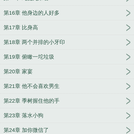
第16章 他身边的人好多
第17章 比身高
第18章 两个并排的小牙印
第19章 俯瞰一坨垃圾
第20章 家宴
第21章 他不会喜欢男生
第22章 季树握住他的手
第23章 落水小狗
第24章 加你微信了