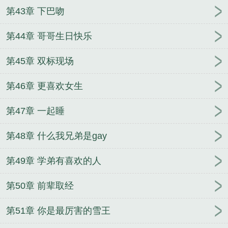
第43章 下巴吻
第44章 哥哥生日快乐
第45章 双标现场
第46章 更喜欢女生
第47章 一起睡
第48章 什么我兄弟是gay
第49章 学弟有喜欢的人
第50章 前辈取经
第51章 你是最厉害的雪王