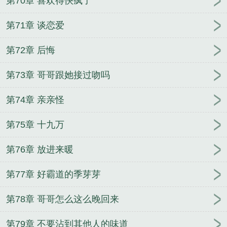
第70章 喜欢得快疯了
第71章 谈恋爱
第72章 后悔
第73章 哥哥跟她接过吻吗
第74章 亲亲怪
第75章 十九万
第76章 放进来暖
第77章 好霸道的季芽芽
第78章 哥哥怎么这么晚回来
第79章 不要沾到其他人的味道