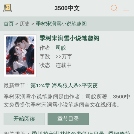
3500中文
首页
> 历史 >
季树宋涧雪小说笔趣阁
季树宋涧雪小说笔趣阁
作者：
司皎
字数：22万字
状态：连载中
最新章节：
第124章 海岛狼人杀3平安夜
季树宋涧雪小说笔趣阁是由作者：司皎所著，3500中
文免费提供季树宋涧雪小说笔趣阁全文在线阅读。
三秒记住本站：3500中文 网址：www.3500zw.com...
开始阅读
章节目录
《季树宋涧雪小说笔趣阁》是司皎精心创作的历史类
小说。