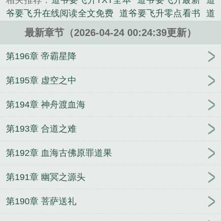
相关推荐：
道爷要飞升TXT全本
道爷要飞升最新
道
爷要飞升在线阅读全文免费
道爷要飞升零点看书
道
爷要飞升起点中文网
道爷要飞升裴屠狗笔趣阁
道爷
最新章节（2026-04-24 00:24:39更新）
要飞升笔趣阁免费
道爷要飞升最新章节
道爷要飞升
全文阅读
道爷要飞升短剧
道爷要飞升女主
道爷要
第196章 帝霸星降
飞升精校版笔趣阁
道爷要飞升免费阅读笔趣阁
道爷
要飞升全文
道爷要飞升精校版无错字
道爷要飞升笔
第195章 虚空之中
趣阁
道爷要飞升TXT
道爷要飞升在线阅读
道爷要
第194章 神舟渡血海
飞升全文阅读免费
道爷要飞升TXT笔趣阁
道爷要飞
升TXT精校版
道爷要飞升新笔趣阁
道爷要飞升境
第193章 合道之难
界
道爷要飞升裴屠狗免费阅读
道爷要飞升百度
道
爷要飞升境界划分
道爷要飞升百度百科
道爷要飞升
第192章 血海古佛原罪道果
免费
道爷要飞升起点
道爷要飞升笔趣阁免费阅读
道爷要飞升女主有几个女人
道爷要飞升好看吗
道爷
第191章 幽冥之源头
要飞升全文免费阅读
道爷要飞升笔趣阁最新章节
道
爷要飞升txt
道爷要飞升等级
道爷要飞升在线
道爷
第190章 菩萨送礼
要飞升免费阅读
道爷要飞升完整版笔趣阁
道爷要飞