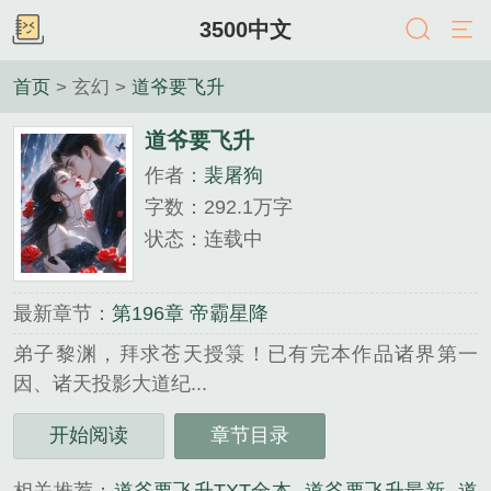
3500中文
首页
> 玄幻 >
道爷要飞升
道爷要飞升
作者：
裴屠狗
字数：292.1万字
状态：连载中
最新章节：
第196章 帝霸星降
弟子黎渊，拜求苍天授箓！已有完本作品诸界第一
因、诸天投影大道纪...
《道爷要飞升》是裴屠狗精心创作的玄幻类小说。
开始阅读
章节目录