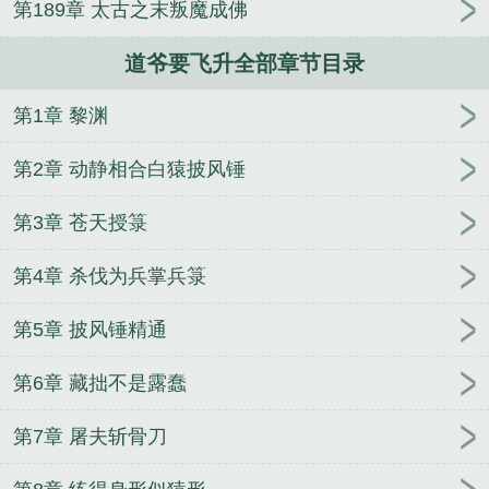
第189章 太古之末叛魔成佛
升无弹窗
道爷要飞升 起点
道爷要飞升讲的什么
道
爷要飞升百科
道爷要飞升笔趣阁无弹窗
道爷要飞升
道爷要飞升全部章节目录
裴屠狗
道爷要飞升顶点
道爷要飞升无防盗章节
第1章 黎渊
第2章 动静相合白猿披风锤
第3章 苍天授箓
第4章 杀伐为兵掌兵箓
第5章 披风锤精通
第6章 藏拙不是露蠢
第7章 屠夫斩骨刀