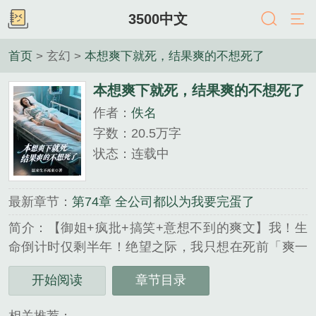
3500中文
首页
> 玄幻 >
本想爽下就死，结果爽的不想死了
本想爽下就死，结果爽的不想死了
作者：
佚名
字数：20.5万字
状态：连载中
最新章节：
第74章 全公司都以为我要完蛋了
简介：【御姐+疯批+搞笑+意想不到的爽文】我！生
命倒计时仅剩半年！绝望之际，我只想在死前「爽一
把」！现徵婚启事如下：愿寻一位有缘的女子为妻
开始阅读
章节目录
（绝症优先），年龄不限，长相不限。云城本地人优
先......如果女方生活不能自理，我也可以上门入赘。