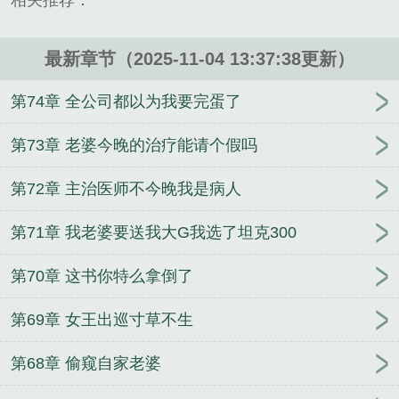
相关推荐：
备註：也可以做临死男朋友，死后各找各妈，各埋各
家。本书又名《本想陪她走最后一程，结果她病好
了！》《临时新郎变永久，这波血赚！》《绝症是乌
最新章节（2025-11-04 13:37:38更新）
龙，婚姻是真...
第74章 全公司都以为我要完蛋了
《本想爽下就死，结果爽的不想死了》是佚名精心创
作的玄幻类小说。
第73章 老婆今晚的治疗能请个假吗
第72章 主治医师不今晚我是病人
第71章 我老婆要送我大G我选了坦克300
第70章 这书你特么拿倒了
第69章 女王出巡寸草不生
第68章 偷窥自家老婆