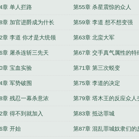
4章 单人拦路
第55章 杀星震惊的众人
58章 加官进爵成为什长
第59章 李道 想不想变强
62章 李道 你才是大统领
第63章 北蛮大军
66章 屠杀连斩三先天
第67章 交手真气属性的特
0章 宝血实验
第71章 第三次蜕变
4章 军势破围
第75章 李道的决定
78章 残忍一幕杀意浓
第79章 塔木王的反应众人
82章 得不到就加入
第83章 抵达罪城
6章 开始
第87章 混乱罪城奴隶们的