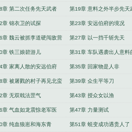
18章 第二次任务先天武者
第19章 意料之外半步先天
22章 锦衣卫的试探
第23章 安远伯府的境况
26章 魏云被抓李道硬闯敌营
第27章 以一挡千斩先天
30章 铁三娘碧游儿
第31章 车队遇袭出人意料
三娘
34章 家离人散的安远伯府
第35章 回家物是人非
38章 被屠戮的村子再见北蛮
第39章 众生平等刀
42章 无双戟法罡气
第43章 授众女以渔
46章 气血如龙震惊老军医
第47章 力量测试
50章 纯血狼崽和海东青
第51章 蜕变成功遇贵人了