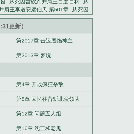
弹窗
从死囚营砍到并肩王百度百科
从
并肩王李道安远伯天 第501章
从死囚
营砍到并肩王下
从死囚营砍到并肩王
月是谁
从死囚营砍到并肩王第501章
0:31更新）
砍到并肩王笔趣阁
天崩开局从死囚营
第2017章 击退魔焰神主
第2013章 梦境
第4章 开战疯狂杀敌
第8章 回忆往昔斩北蛮领队
第12章 问题五人组
第16章 沈三和老鬼