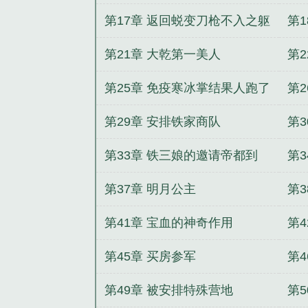
第17章 返回蜕变刀枪不入之躯
第
第21章 大乾第一美人
第
第25章 免疫寒冰掌结果人跑了
第
第29章 安排铁家商队
第
第33章 铁三娘的邀请帝都到
第
第37章 明月公主
第
第41章 宝血的神奇作用
第
第45章 买房参军
第
第49章 被安排特殊营地
第