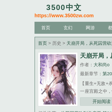
3500中文
https://www.3500zw.com
首页
玄幻
网游
首页
> 历史 >
天崩开局，从死囚营砍
天崩开局，
作者：
大和尚o
最新章节：
第2
【重生+无敌+
一座宫殿之中
大怒，将李道…..
开始阅读
《天崩开局，从