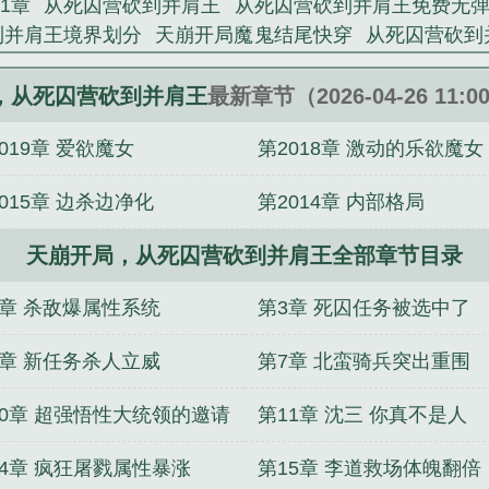
1章
从死囚营砍到并肩王
从死囚营砍到并肩王免费无
到并肩王境界划分
天崩开局魔鬼结尾快穿
从死囚营砍到
到并肩王T
从死囚营砍到并肩王李道安远伯天
从死囚
营砍到并肩王 目录共1516章
从死囚营砍到并肩王姬明
，从死囚营砍到并肩王
最新章节（2026-04-26 11:0
死囚营砍到并肩王李道刘夫长
魔鬼结尾[快穿
从死囚营
019章 爱欲魔女
第2018章 激动的乐欲魔女
营砍到并肩王
从死囚营砍到并肩王有声
015章 边杀边净化
第2014章 内部格局
天崩开局，从死囚营砍到并肩王全部章节目录
2章 杀敌爆属性系统
第3章 死囚任务被选中了
6章 新任务杀人立威
第7章 北蛮骑兵突出重围
10章 超强悟性大统领的邀请
第11章 沈三 你真不是人
14章 疯狂屠戮属性暴涨
第15章 李道救场体魄翻倍