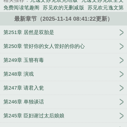
相关推荐：
元逸文苏见欢完结版
元逸文苏见欢全文
历史类小说。
免费阅读笔趣阁
苏见欢的无删减版
苏见欢元逸文第
二十章
短剧演员苏见欢
苏见欢元逸文免费阅读无弹
最新章节（2025-11-14 08:41:22更新）
窗
演员苏见欢真名叫什么
苏见欢元逸文笔趣阁最新
章节内容
元逸文苏见欢全文20章
苏见欢编剧
第251章 居然是双胎是
第250章 管好你的女人管好的你的心
第249章 玉簪有毒
第248章 演戏
第247章 请君入瓮
第246章 单独谈话
第245章 臣妇谢过太后娘娘