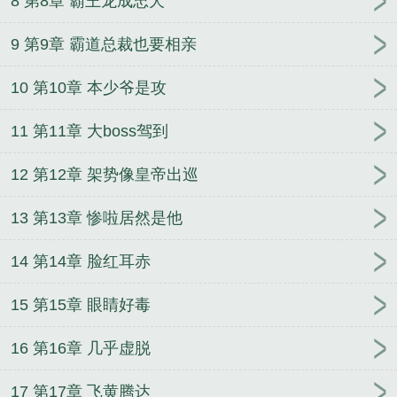
8 第8章 霸王龙成忠犬
9 第9章 霸道总裁也要相亲
10 第10章 本少爷是攻
11 第11章 大boss驾到
12 第12章 架势像皇帝出巡
13 第13章 惨啦居然是他
14 第14章 脸红耳赤
15 第15章 眼睛好毒
16 第16章 几乎虚脱
17 第17章 飞黄腾达