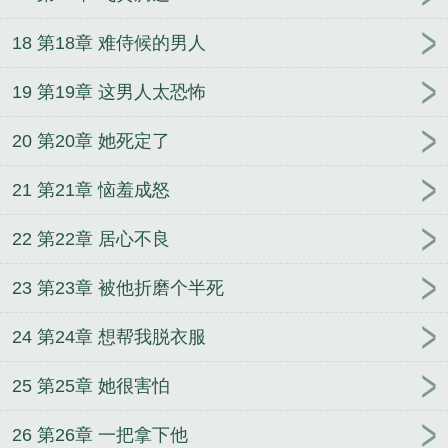
18 第18章 难侍候的男人
19 第19章 这男人太恐怖
20 第20章 她死定了
21 第21章 恼羞成怒
22 第22章 居心不良
23 第23章 被他折磨个半死
24 第24章 想帮我脱衣服
25 第25章 她很害怕
26 第26章 一把拿下他