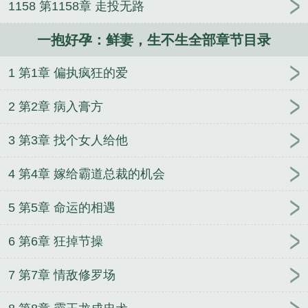
1158 第1158章 走投无路
胎两宝免费
一抱好孕鲜妻生不生免费阅读
一抱好孕：鲜妻，生不生全部章节目录
1 第1章 偏执疯狂的爱
2 第2章 病入膏方
3 第3章 找个女人给他
4 第4章 嫁给霸道总裁的机会
5 第5章 命运的相遇
6 第6章 狂掉节操
7 第7章 情敌修罗场