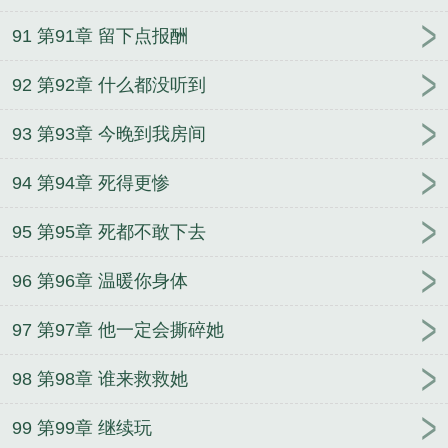
91 第91章 留下点报酬
92 第92章 什么都没听到
93 第93章 今晚到我房间
94 第94章 死得更惨
95 第95章 死都不敢下去
96 第96章 温暖你身体
97 第97章 他一定会撕碎她
98 第98章 谁来救救她
99 第99章 继续玩