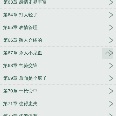
第63章 感情史挺丰富
第64章 打太轻了
第65章 表情管理
第66章 熟人介绍的
第67章 杀人不见血
第68章 气势交锋
第69章 后面是个疯子
第70章 一枪命中
第71章 患得患失