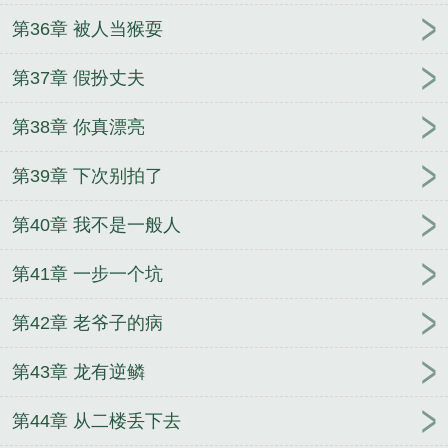
第36章 被人当猴耍
第37章 假扮丈夫
第38章 你真漂亮
第39章 下次别拍了
第40章 我不是一般人
第41章 一步一个坑
第42章 老爷子的病
第43章 龙有逆鳞
第44章 从二楼丢下去