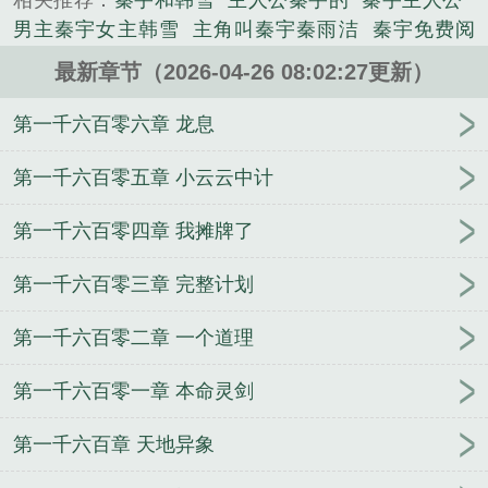
相关推荐：
秦宇和韩雪
主人公秦宇的
秦宇主人公
的历史类小说。
男主秦宇女主韩雪
主角叫秦宇秦雨洁
秦宇免费阅
读
主角秦宇秦雨洁
韩雪的
主人公叫秦宇和韩雪
最新章节（2026-04-26 08:02:27更新）
的
秦宇韩雪主角
秦宇韩雪全文免费阅读
秦宇韩雪
在线阅读
主人公秦宇和韩雪
人物秦宇
主人公秦宇
第一千六百零六章 龙息
韩雪的
第一千六百零五章 小云云中计
第一千六百零四章 我摊牌了
第一千六百零三章 完整计划
第一千六百零二章 一个道理
第一千六百零一章 本命灵剑
第一千六百章 天地异象