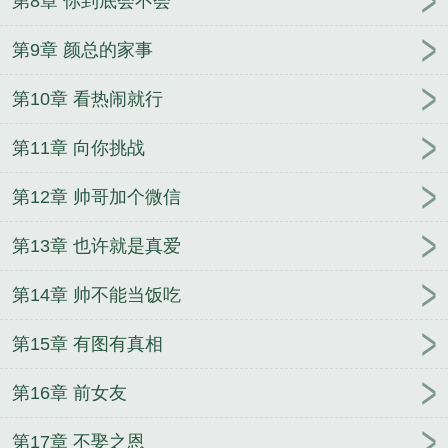
第8章 你到底会不会
第9章 颜总的家事
第10章 看热闹就行
第11章 向你挑战
第12章 帅哥加个微信
第13章 也许就是真爱
第14章 帅不能当饭吃
第15章 有图有真相
第16章 前女友
第17章 不娶之恩