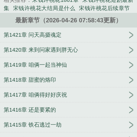
相关推荐：
宋钱许桃花1861章
宋钱许桃花短剧最新
集
宋钱许桃花大结局是什么
宋钱许桃花后续章节
宋钱许桃花演员表
宋钱许桃花电视剧免费观看
宋钱
最新章节（2026-04-26 07:58:43更新）
许桃花结局是什么
宋钱许桃花扮演者是谁
桃花村许
桃花宋钱
第1421章 问天高摄魂定
第1420章 来到问家遇到胖无心
第1419章 咱俩一起当神仙
第1418章 甜蜜的烙印
第1417章 咱俩得好好庆祝
第1416章 还是要紧的
第1415章 铁石逃过一劫