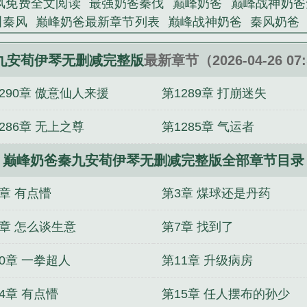
风免费全文阅读
最强奶爸秦伐
巅峰奶爸
巅峰战神奶爸
叫秦风
巅峰奶爸最新章节列表
巅峰战神奶爸
秦风奶爸
峰之战神奶爸
巅峰奶爸许牧
九安荀伊琴无删减完整版
最新章节（2026-04-26 07
290章 傲意仙人来援
第1289章 打崩迷失
286章 无上之尊
第1285章 气运者
巅峰奶爸秦九安荀伊琴无删减完整版全部章节目录
2章 有点懵
第3章 煤球还是丹药
6章 怎么谈生意
第7章 找到了
0章 一拳超人
第11章 升级病房
4章 有点懵
第15章 任人摆布的孙少