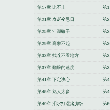
第17章 比不上
第1
第21章 寿诞变忌日
第
第25章 江湖骗子
第2
第29章 高攀不起
第3
第33章 找茬不看地方
第
第37章 翻脸的速度
第
第41章 下定决心
第4
第45章 熟人太多
第4
第49章 泪水打湿猪脚饭
第