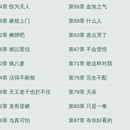
4章 惊为天人
第55章 血煞之气
8章 麻烦上门
第59章 什么人
2章 摊牌吧
第63章 差点哭了
6章 难以置信
第67章 不会责怪
0章 疯八婆
第71章 敢这样对我
74章 活得不耐烦
第75章 完全不配
78章 天王老子也拦不住
第79章 天巫
2章 龙有逆鳞
第83章 只是一拳
6章 当真可怕
第87章 有你好看的