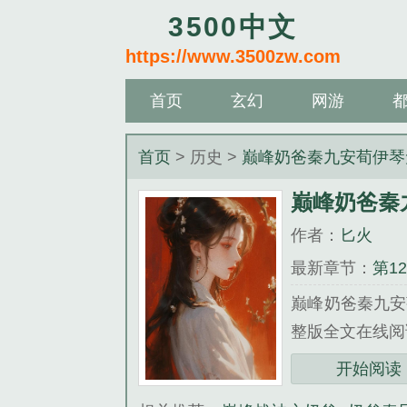
3500中文
https://www.3500zw.com
首页
玄幻
网游
首页
> 历史 >
巅峰奶爸秦九安荀伊琴
巅峰奶爸秦
作者：
匕火
最新章节：
第1
巅峰奶爸秦九安
整版全文在线阅
三秒记住本站：350
开始阅读
《巅峰奶爸秦九