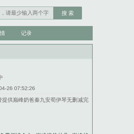
搜 索
情
记录
中
26 07:52:26
费提供巅峰奶爸秦九安荀伊琴无删减完
。