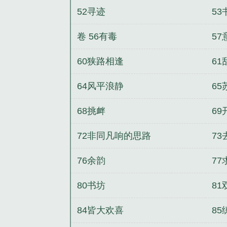
52寻迹
53
卷 56有毒
57
60狭路相逢
61
64风平浪静
65
68挑衅
69
72非同凡响的思路
73
76余韵
77
80书坊
81
84皆大欢喜
8