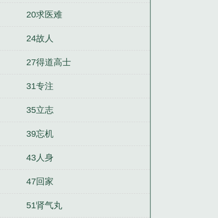
20求医难
24故人
27得道高士
31专注
35立志
39忘机
43人身
47回家
51肾气丸