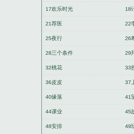
17欢乐时光
18
21荐医
22
25夜行
26
28三个条件
29
32桃花
33
36皮皮
37
40缘落
41
44课业
45
48安排
49