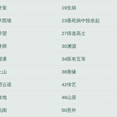
计策
19生病
李西墙
23垂死病中惊坐起
希望
27得道高士
拜师
30渊源
授课
34医有五等
上山
38善缘
望云谣
42传艺
故地
46山居
玩闹
50意外