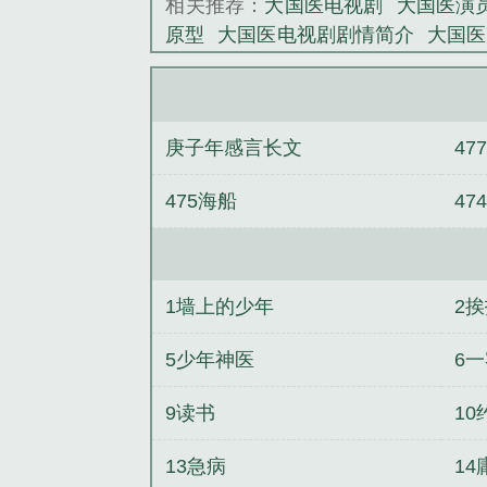
相关推荐：
大国医电视剧
大国医演
原型
大国医电视剧剧情简介
大国医
剧情简介
大国医罗大伦
大国医演
医者100人详细名单介绍
大国医者
陈文伯评价羊奶粉有什么作用
大国
庚子年感言长文
47
视剧1-45集完整
大国医电视剧免费
大国医声栏目
大国医草本抑菌乳膏
475海船
47
1墙上的少年
2
5少年神医
6
9读书
1
13急病
1