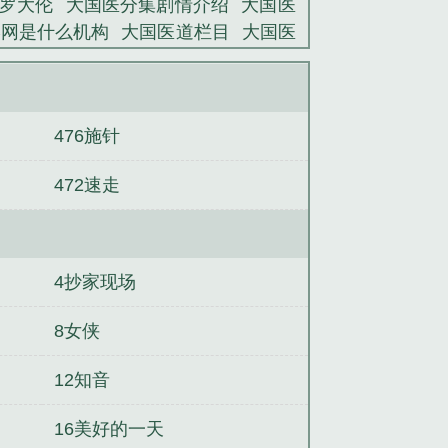
 罗大伦
大国医分集剧情介绍
大国医
学网是什么机构
大国医道栏目
大国医
视剧演员表名单
大国医者 钟伟
大国
讲坛
大国医生
大国医多少集
大国医
老中医
大国医郭一山结局
大国医电
476施针
大国医书籍
电视剧大国医
大国医声
472速走
4抄家现场
8女侠
12知音
16美好的一天