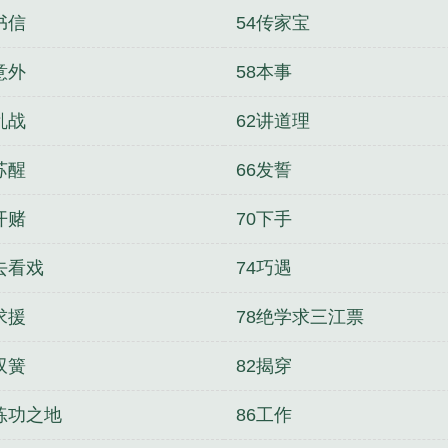
书信
54传家宝
意外
58本事
乱战
62讲道理
苏醒
66发誓
开赌
70下手
去看戏
74巧遇
求援
78绝学求三江票
双簧
82揭穿
5练功之地
86工作