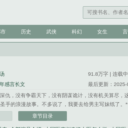
都市
历史
武侠
科幻
女生
言
汤
91.8万字 | 连载中
年感言长文
最后更新：2025-07-
深仇，没有争霸天下，没有阴谋诡计，没有机关算尽，
圣手的浪漫故事。不多说了，我要去给男主写妹纸了。***
上上上一个，如果这么多本书都没让你入群，小汤恳请您这本书
章节目录
味罗宋汤精心创作的历史类小说。