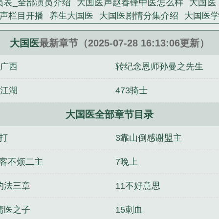
员表_全部演员介绍
大国医声赵春锋中医怎么样
大国医
声栏目开播
养生大国医
大国医剧情分集介绍
大国医
员表
大国医匠张必清
大国医药膏的主治功能
大国医电
大国医声活络通口服液
大国医春溪笛晓txt
大国医百家
大国医
最新章节（2025-07-28 16:13:06更新）
医原型是谁
大国医药膏
罗大中百家讲坛大国医
电视剧
7广西
转纪念恩师孙曼之先生
观看
大国医典直播带货乱象曝光
大国医大凤嫁给了谁
治疗什么
大国医学网官方网站
4江湖
473骑士
大国医全部章节目录
挨打
3靠山倒感谢盟主
一客不烦二主
7晚上
0约法三章
11不好意思
4庸医之子
15刺血