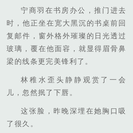
宁商羽在书房办公，推门进去
时，他正坐在宽大黑沉的书桌前回
复邮件，窗外格外璀璨的日光透过
玻璃，覆在他面容，就显得眉骨鼻
梁的线条更完美锋利了。
林稚水歪头静静观赏了一会
儿，忽然抿了下唇。
这张脸，昨晚深埋在她胸口吸
了很久。