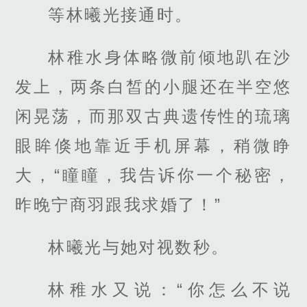
等林曦光接通时。
林稚水身体略微前倾地趴在沙
发上，两条白皙的小腿还在半空悠
闲晃荡，而那双古典遗传性的琉璃
眼眸倏地靠近手机屏幕，稍微睁
大，“瞳瞳，我告诉你一个秘密，
昨晚宁商羽跟我求婚了！”
林曦光与她对视数秒。
林稚水又说：“你怎么不说