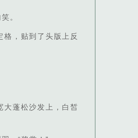
的笑。
定格，贴到了头版上反
宽大蓬松沙发上，白皙
。