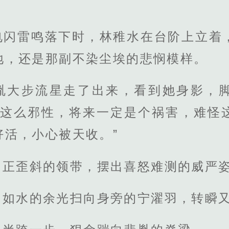
电闪雷鸣落下时，林稚水在台阶上立着
地，还是那副不染尘埃的悲悯模样。
胤大步流星走了出来，看到她身影，
就这么邪性，将来一定是个祸害，难怪
好活，小心被天收。”
了正歪斜的领带，摆出喜怒难测的威严
，如水的余光扫向身旁的宁濯羽，转瞬