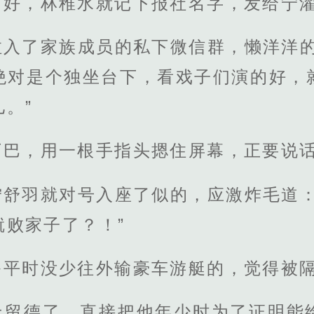
好，林稚水就记下报社名字，发给宁濯
拉入了家族成员的私下微信群，懒洋洋的
绝对是个独坐台下，看戏子们演的好，
。”
下巴，用一根手指头摁住屏幕，正要说
宁舒羽就对号入座了似的，应激炸毛道：
就败家子了？！”
爷平时没少往外输豪车游艇的，觉得被
上留德了，直接把他年少时为了证明能