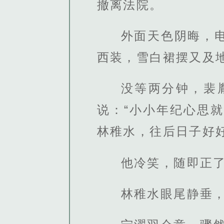
撤离法院。
外面天色阴晦，
西装，雪白裙摆又及
没等两分钟，裴
说：“小小年纪心思
林稚水，往后日子好
他冷笑，随即正
林稚水眼尾静垂