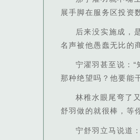
展手脚在服务区投资
后来没实施成，
名声被他愚蠢无比的
宁濯羽甚至说：
那种绝望吗？他要能
林稚水眼尾弯了
舒羽做的就很棒，等
宁舒羽立马说道：