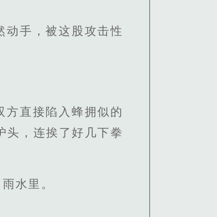
然动手，被这股攻击性
双方直接陷入蜂拥似的
护头，连挨了好几下拳
了雨水里。