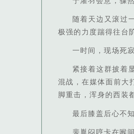
宁濯羽会意，骤
随着天边又滚过
极强的力度踹得往台
一时间，现场死
紧接着这群披着
混战，在媒体面前大
脚重击，浑身的西装
最后膝盖后心不
裴胤闷哼卡在喉