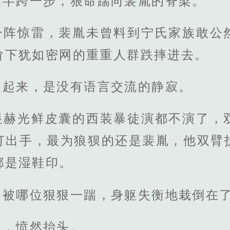
然半跨一步，狠命踹向裴胤的脊梁。
一阵惊雷，裴胤未曾料到宁氏家族敢公
阶下犹如密网的重重人群跌摔进去。
寂起来，是没有语言交流的静寂。
显赫光鲜皮囊的西装暴徒演都不演了，
打出手，最为狼狈的还是裴胤，他双臂
都是湿鞋印。
知被哪位狠狠一踹，身躯失衡地栽倒在
间，愤然抬头。