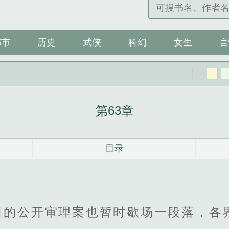
都市
历史
武侠
科幻
女生
言
第63章
目录
目的公开审理案也暂时歇场一段落，各