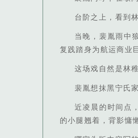
台阶之上，看到
当晚，裴胤雨中
复践踏身为航运商业
这场戏自然是林
裴胤想抹黑宁氏
近凌晨的时间点
的小腿翘着，背影慵