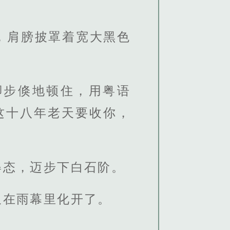
，肩膀披罩着宽大黑色
脚步倏地顿住，用粤语
这十八年老天要收你，
姿态，迈步下白石阶。
又在雨幕里化开了。