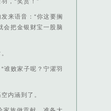
羽，“奖赏！”
发来语音：“你这要搁
就会把金银财宝一股脑
话。
“谁败家子呢？宁濯羽
隔空内涵到了。
给家族做贡献，准备大