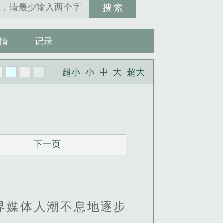
搜 索
情
记录
超小
小
中
大
超大
下一页
界媒体人潮不息地逐步