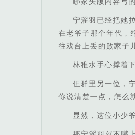
哪家头版内容写的
宁濯羽已经把她
在老爷子那个年代，
往戏台上丢的败家子儿
林稚水手心撑着
但群里另一位，
你说清楚一点，怎么
显然，这位小少
那宁濯羽就不嘴