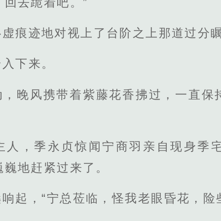
，回去跪着吧。”
心虚痕迹地对视上了台阶之上那道过分
步入下来。
动，晚风携带着紫藤花香拂过，一直保
主人，季永贞惊闻宁商羽亲自现身季
巍巍地赶紧过来了。
桑响起，“宁总莅临，怪我老眼昏花，险