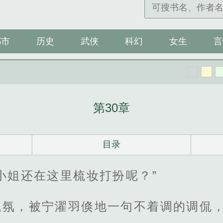
都市
历史
武侠
科幻
女生
言
第30章
目录
小姐还在这里梳妆打扮呢？”
气氛，被宁濯羽倏地一句不着调的调侃