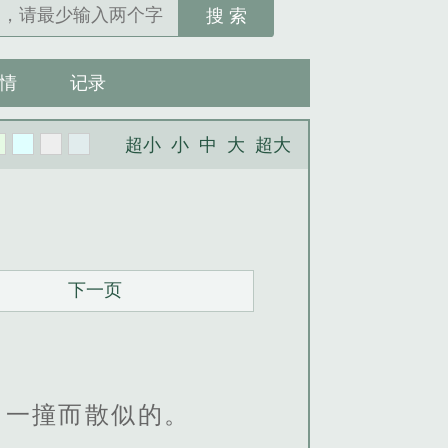
搜 索
情
记录
超小
小
中
大
超大
下一页
，一撞而散似的。