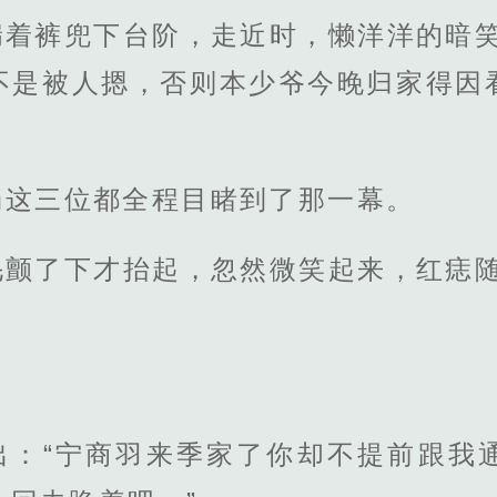
揣着裤兜下台阶，走近时，懒洋洋的暗笑
不是被人摁，否则本少爷今晚归家得因
场这三位都全程目睹到了那一幕。
毛颤了下才抬起，忽然微笑起来，红痣随
。
出：“宁商羽来季家了你却不提前跟我