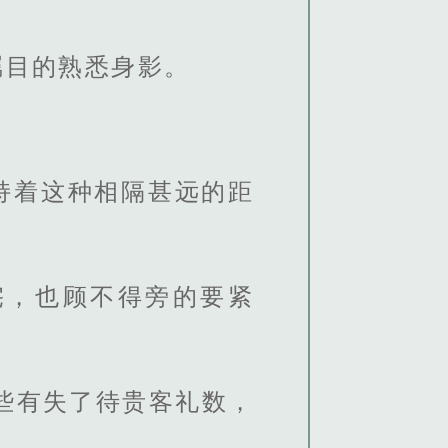
瞩目的熟悉身影。
持着这种相隔甚远的距
宅，也顾不得旁的要紧
些有失了待贵客礼数，