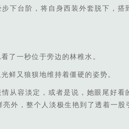
经步下台阶，将自身西装外套脱下，搭
地看了一秒位于旁边的林稚水。
似光鲜又狼狈地维持着僵硬的姿势。
表情从容淡定，或者是说，她眼尾好看
鲜亮外，整个人淡极生艳到了透着一股
。