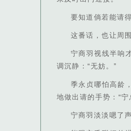
要知道倘若能请
这番话，也让周
宁商羽视线半响
调沉静：“无妨。”
季永贞哪怕高龄
地做出请的手势：“宁
宁商羽淡淡嗯了声