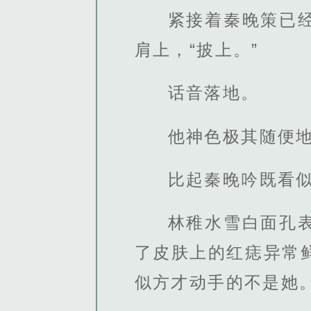
紧接着秦晚策已
肩上，“披上。”
话音落地。
他神色极其随便
比起秦晚吟既看
林稚水雪白面孔
了皮肤上的红痣异常
似方才动手的不是她