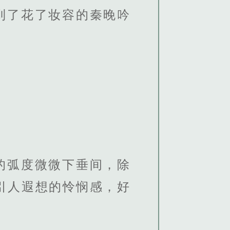
到了花了妆容的秦晚吟
的弧度微微下垂间，除
引人遐想的怜悯感，好