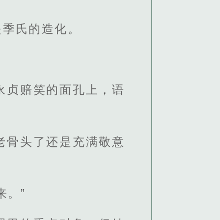
是季氏的造化。
永贞赔笑的面孔上，语
老骨头了还是充满敬意
来。”