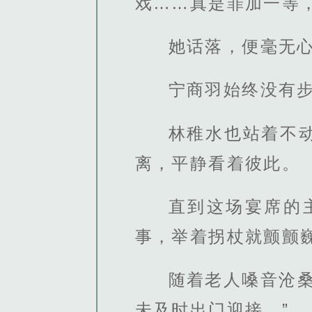
戏……真是罪加一等
她话落，便毫无
宁商羽始终没有
林稚水也站着不
离，平静看着彼此。
直到这场宴席的
事，举着拐杖就颤颤
随着老人嗓音沧
未及时出门迎接。”