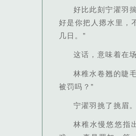
好比此刻宁濯羽
好是你把人摁水里，
几日。”
这话，意味着在
林稚水卷翘的睫
被罚吗？”
宁濯羽挑了挑眉
林稚水慢悠悠指