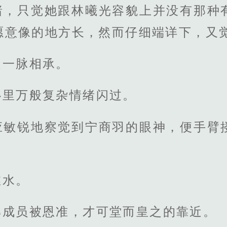
睹，只觉她跟林曦光容貌上并没有那种
愿意像的地方长，然而仔细端详下，又
是一脉相承。
心里万般复杂情绪闪过。
应敏锐地察觉到宁商羽的眼神，便手臂
。
稚水。
部成员被恩准，才可堂而皇之的靠近。