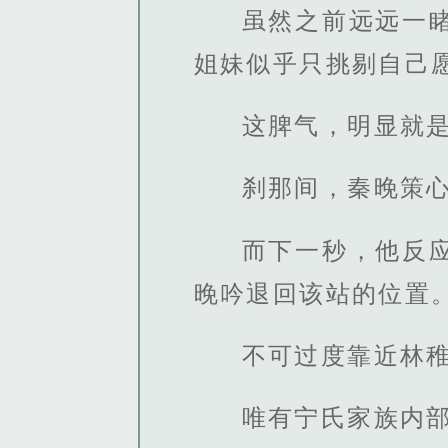
虽然之前远远一
姐妹似乎只挑剔自己
这脾气，明显就
刹那间，秦晚策
而下一秒，他反
晚吟退回该站的位置
不可过度靠近林
唯有宁氏家族内