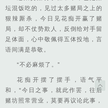
坛混饭吃的，见过太多赌局之上的
狠辣厮杀，今日见花痴开赢了赌
局，却不仗势欺人，反倒给对手留
足体面，心中敬佩得五体投地，言
语间满是恭敬。
“不必麻烦了。”
花痴开摆了摆手，语气平
和，“今日之事，就此作罢，往后
赌坊照常营业，莫要再议论此事，