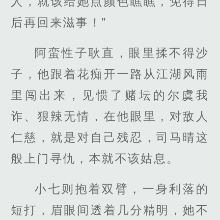
人，就该给她点颜色瞧瞧，免得日
后再回来滋事！”
阿蛮性子耿直，眼里揉不得沙
子，他跟着花痴开一路从江湖风雨
里闯出来，见惯了赌坛的尔虞我
诈、狠辣无情，在他眼里，对敌人
仁慈，就是对自己残忍，司马晴这
般上门寻仇，本就不该姑息。
小七则抱着双臂，一身利落的
短打，眉眼间透着几分精明，她不