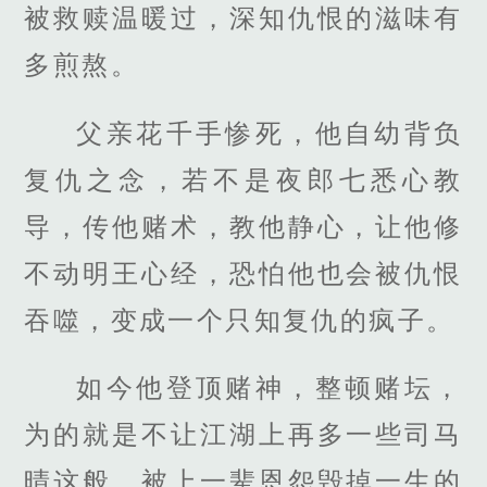
被救赎温暖过，深知仇恨的滋味有
多煎熬。
父亲花千手惨死，他自幼背负
复仇之念，若不是夜郎七悉心教
导，传他赌术，教他静心，让他修
不动明王心经，恐怕他也会被仇恨
吞噬，变成一个只知复仇的疯子。
如今他登顶赌神，整顿赌坛，
为的就是不让江湖上再多一些司马
晴这般，被上一辈恩怨毁掉一生的