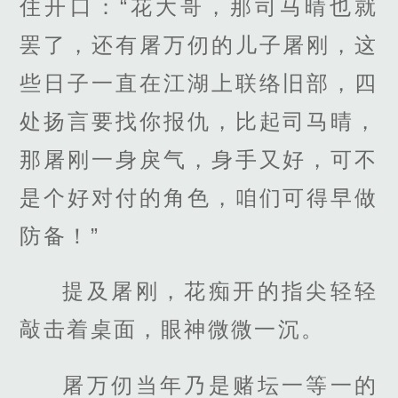
住开口：“花大哥，那司马晴也就
罢了，还有屠万仞的儿子屠刚，这
些日子一直在江湖上联络旧部，四
处扬言要找你报仇，比起司马晴，
那屠刚一身戾气，身手又好，可不
是个好对付的角色，咱们可得早做
防备！”
提及屠刚，花痴开的指尖轻轻
敲击着桌面，眼神微微一沉。
屠万仞当年乃是赌坛一等一的