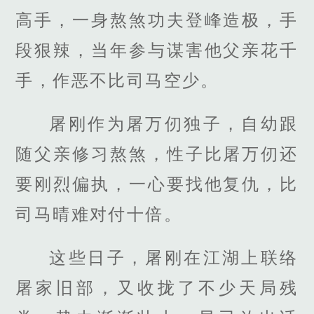
高手，一身熬煞功夫登峰造极，手
段狠辣，当年参与谋害他父亲花千
手，作恶不比司马空少。
屠刚作为屠万仞独子，自幼跟
随父亲修习熬煞，性子比屠万仞还
要刚烈偏执，一心要找他复仇，比
司马晴难对付十倍。
这些日子，屠刚在江湖上联络
屠家旧部，又收拢了不少天局残