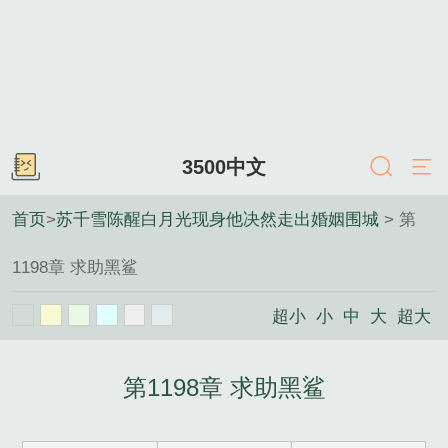
3500中文
首页
>
苏千雪陈醒白月光现身他决然走出婚姻围城
> 第
1198章 求助黑鲨
超小
小
中
大
超大
第1198章 求助黑鲨