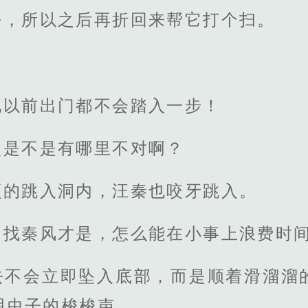
乎，所以之后再折回来帮它打个扫。
他以前出门都不会踏入一步！
点是不是有哪里不对啊？
顾的跳入洞内，汪秦也咬牙跳入。
，找秦风才是，怎么能在小事上浪费时
去不会立即坠入底部，而是顺着滑溜溜
明虫子的梭梭声。