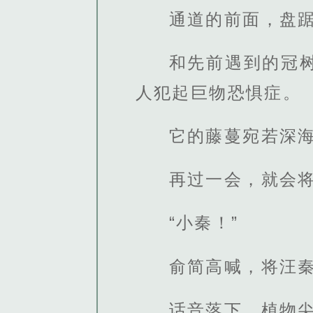
通道的前面，盘
和先前遇到的冠
人犯起巨物恐惧症。
它的藤蔓宛若深
再过一会，就会
“小秦！”
俞简高喊，将汪秦
话音落下，植物