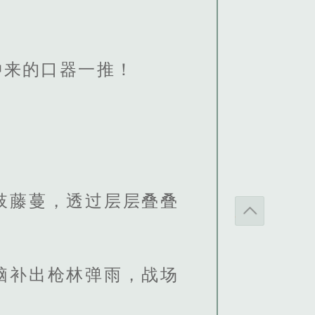
冲来的口器一推！
肢藤蔓，透过层层叠叠
脑补出枪林弹雨，战场