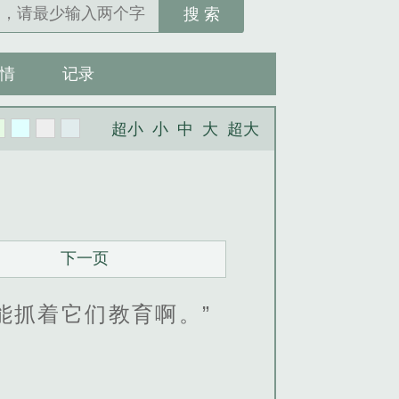
搜 索
情
记录
超小
小
中
大
超大
下一页
能抓着它们教育啊。”