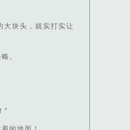
的大块头，就实打实让
侵略。
！”
站着的地面！