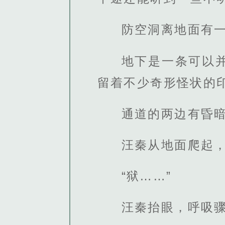
防空洞离地面有
地下是一条可以
留着不少奇形怪状的
通道的两边有昏
汪秦从地面爬起
“狱……”
汪秦抬眼，呼吸