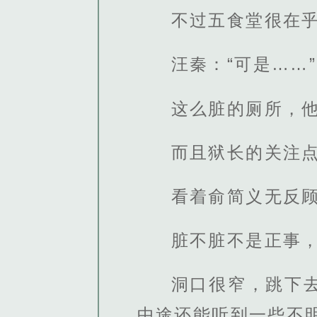
不过五食堂很在
汪秦：“可是……”
这么脏的厕所，
而且狱长的关注
看着俞简义无反
脏不脏不是正事
洞口很窄，跳下
中途还能听到一些不