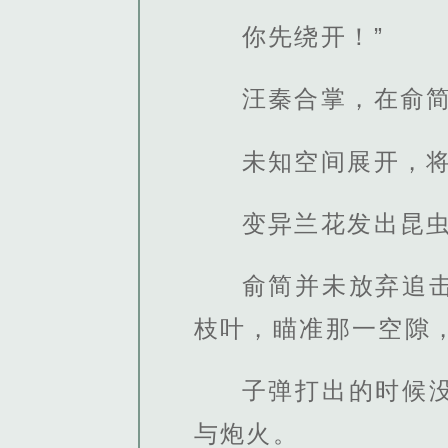
你先绕开！”
汪秦合掌，在俞
未知空间展开，
变异兰花发出昆
俞简并未放弃追
枝叶，瞄准那一空隙
子弹打出的时候
与炮火。