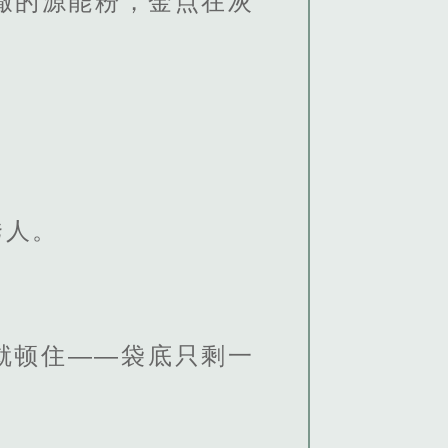
撒的源能粉，金点在灰
诱人。
。
就顿住——袋底只剩一