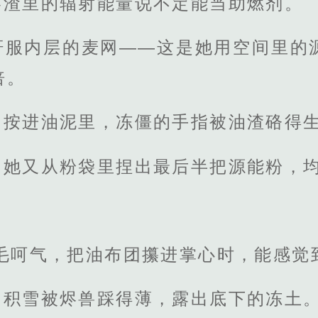
烬渣里的辐射能量说不定能当助燃剂。
秆服内层的麦网——这是她用空间里的
倍。
网按进油泥里，冻僵的手指被油渣硌得
，她又从粉袋里捏出最后半把源能粉，
睫毛呵气，把油布团攥进掌心时，能感觉
，积雪被烬兽踩得薄，露出底下的冻土