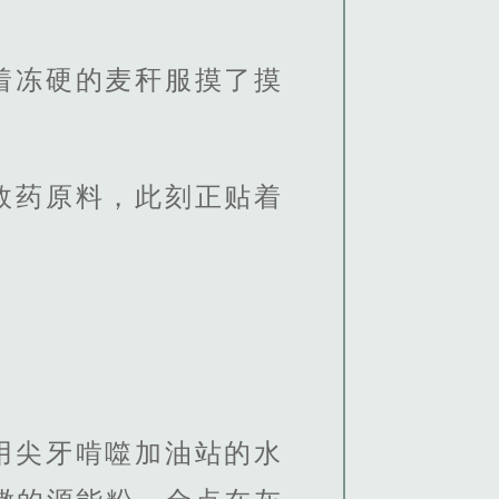
着冻硬的麦秆服摸了摸
效药原料，此刻正贴着
用尖牙啃噬加油站的水