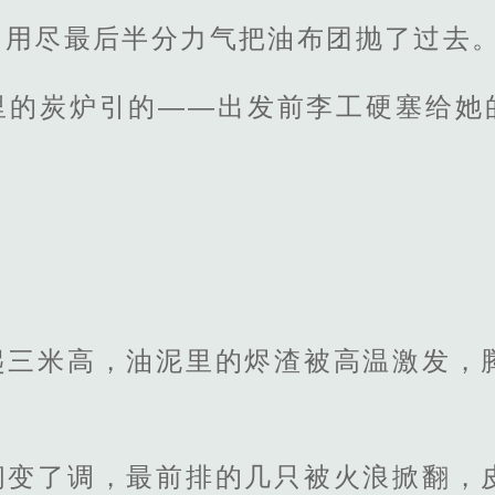
，用尽最后半分力气把油布团抛了过去
里的炭炉引的——出发前李工硬塞给她的
起三米高，油泥里的烬渣被高温激发，
间变了调，最前排的几只被火浪掀翻，