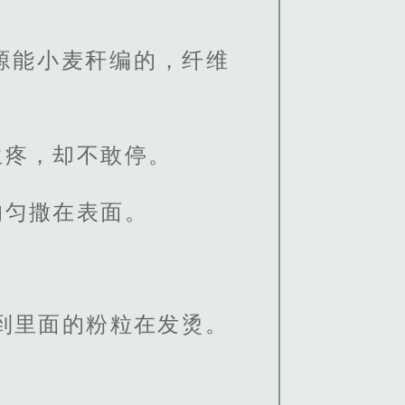
源能小麦秆编的，纤维
生疼，却不敢停。
均匀撒在表面。
到里面的粉粒在发烫。
。