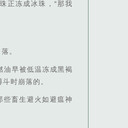
血珠正冻成冰珠，“那我
角落。
燃油早被低温冻成黑褐
搏斗时崩落的。
，那些畜生避火如避瘟神