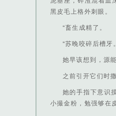
泥基座，碎渣混着血
黑皮毛上格外刺眼。
“畜生成精了。
“苏晚咬碎后槽牙
她早该想到，源
之前引开它们时
她的手指下意识
小撮金粉，勉强够在