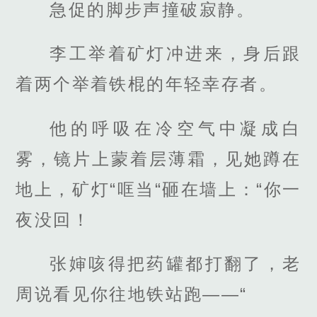
急促的脚步声撞破寂静。
李工举着矿灯冲进来，身后跟
着两个举着铁棍的年轻幸存者。
他的呼吸在冷空气中凝成白
雾，镜片上蒙着层薄霜，见她蹲在
地上，矿灯“哐当“砸在墙上：“你一
夜没回！
张婶咳得把药罐都打翻了，老
周说看见你往地铁站跑——“