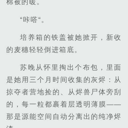
棉被的暖。
“咔嗒“。
培养箱的铁盖被她掀开，新收
的麦穗轻轻倒进箱底。
苏晚从怀里掏出个布包，里面
是她用三个月时间收集的灰烬：从
掠夺者营地捡的、从烬兽尸体旁刮
的，每一粒都裹着层透明薄膜——
那是源能空间自动分离出的纯净烬