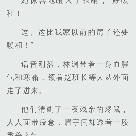
她惊喜地瞪大了眼睛，“好暖
和！
这、这比我家以前的房子还要
暖和！”
话音刚落，林渊带着一身血腥
气和寒霜，领着赵班长等人从外面
走了进来。
他们清剿了一夜残余的烬鼠，
人人面带疲惫，眉宇间却透着一股
肃杀之气。