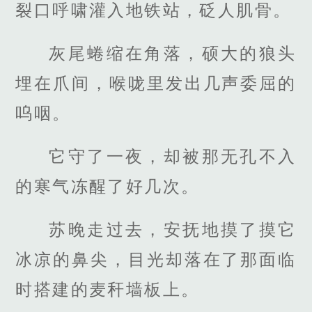
裂口呼啸灌入地铁站，砭人肌骨。
灰尾蜷缩在角落，硕大的狼头
埋在爪间，喉咙里发出几声委屈的
呜咽。
它守了一夜，却被那无孔不入
的寒气冻醒了好几次。
苏晚走过去，安抚地摸了摸它
冰凉的鼻尖，目光却落在了那面临
时搭建的麦秆墙板上。