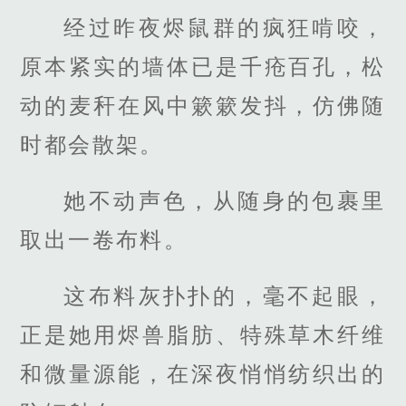
经过昨夜烬鼠群的疯狂啃咬，
原本紧实的墙体已是千疮百孔，松
动的麦秆在风中簌簌发抖，仿佛随
时都会散架。
她不动声色，从随身的包裹里
取出一卷布料。
这布料灰扑扑的，毫不起眼，
正是她用烬兽脂肪、特殊草木纤维
和微量源能，在深夜悄悄纺织出的